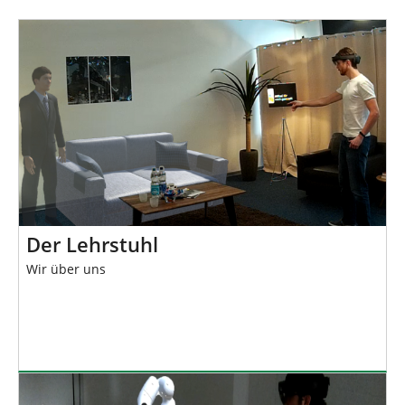
n
n
d
h
i
e
r
:
Der Lehrstuhl
Wir über uns